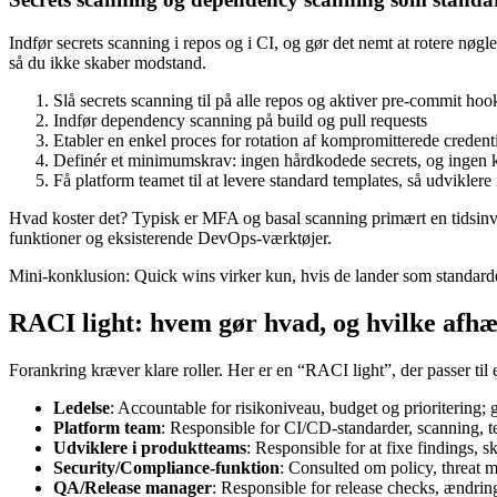
Indfør secrets scanning i repos og i CI, og gør det nemt at rotere nøgl
så du ikke skaber modstand.
Slå secrets scanning til på alle repos og aktiver pre-commit hoo
Indfør dependency scanning på build og pull requests
Etabler en enkel proces for rotation af kompromitterede credent
Definér et minimumskrav: ingen hårdkodede secrets, og ingen k
Få platform teamet til at levere standard templates, så udviklere
Hvad koster det? Typisk er MFA og basal scanning primært en tidsinves
funktioner og eksisterende DevOps-værktøjer.
Mini-konklusion: Quick wins virker kun, hvis de lander som standar
RACI light: hvem gør hvad, og hvilke afhæ
Forankring kræver klare roller. Her er en “RACI light”, der passer ti
Ledelse
: Accountable for risikoniveau, budget og prioritering; 
Platform team
: Responsible for CI/CD-standarder, scanning, t
Udviklere i produktteams
: Responsible for at fixe findings, s
Security/Compliance-funktion
: Consulted om policy, threat m
QA/Release manager
: Responsible for release checks, ændrin