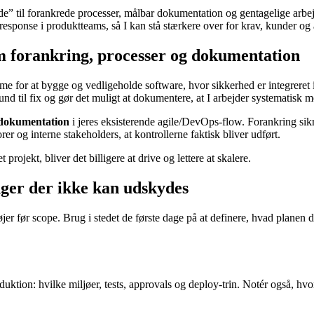
urde” til forankrede processer, målbar dokumentation og gentagelige arb
esponse i produktteams, så I kan stå stærkere over for krav, kunder og 
 forankring, processer og dokumentation
r at bygge og vedligeholde software, hvor sikkerhed er integreret i hel
a fund til fix og gør det muligt at dokumentere, at I arbejder systematisk
 dokumentation
i jeres eksisterende agile/DevOps-flow. Forankring sikre
r og interne stakeholders, at kontrollerne faktisk bliver udført.
projekt, bliver det billigere at drive og lettere at skalere.
inger der ikke kan udskydes
er før scope. Brug i stedet de første dage på at definere, hvad planen d
ktion: hvilke miljøer, tests, approvals og deploy-trin. Notér også, hv