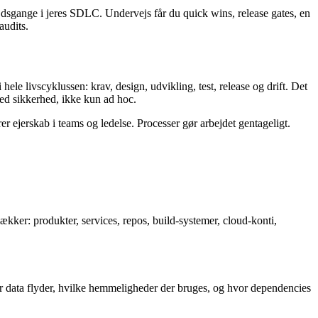
ejdsgange i jeres SDLC. Undervejs får du quick wins, release gates, en
audits.
e livscyklussen: krav, design, udvikling, test, release og drift. Det
 med sikkerhed, ikke kun ad hoc.
r ejerskab i teams og ledelse. Processer gør arbejdet gentageligt.
ækker: produkter, services, repos, build-systemer, cloud-konti,
or data flyder, hvilke hemmeligheder der bruges, og hvor dependencies