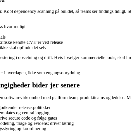
er. Kobl dependency scanning på buildet, så teams ser findings tidligt. S
ks hvor muligt
ials
ritiske kendte CVE’er ved release
 ikke skal opfinde det selv
tering i opsætning og drift. Hvis I vælger kommercielle tools, skal I 
der i hverdagen, ikke som engangsoprydning.
ngigheder bider jer senere
l en softwarevirksomhed med platform team, produktteams og ledelse. Mål
godkender release-politikker
emplates og central logging
krive secure code og følge gates
odeling, triage og evidens; driver læring
gsstyring og koordinering