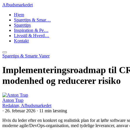
Afbudsmarkedet
Hjem
Sparetips & Smar…
Sparetips
Inspiration & Pe…
Livsstil & Hverd…
Kontakt
Sparetips & Smarte Vaner
Implementeringsroadmap til CRA
modenhed og reducerer risiko
Anton Trap
Redaktør, Afbudsmarkedet
·
26. februar 2026
·
11 min læsning
Hvis du leder efter en konkret og realistisk plan for at løfte software
moderne agile/DevOps-organisation, med tydelige leverancer, ansvar