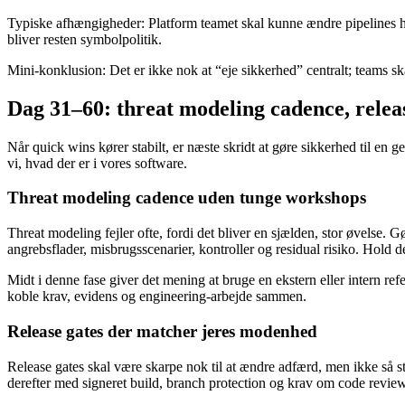
Typiske afhængigheder: Platform teamet skal kunne ændre pipelines hurt
bliver resten symbolpolitik.
Mini-konklusion: Det er ikke nok at “eje sikkerhed” centralt; teams sk
Dag 31–60: threat modeling cadence, rele
Når quick wins kører stabilt, er næste skridt at gøre sikkerhed til en g
vi, hvad der er i vores software.
Threat modeling cadence uden tunge workshops
Threat modeling fejler ofte, fordi det bliver en sjælden, stor øvelse. G
angrebsflader, misbrugsscenarier, kontroller og residual risiko. Hold d
Midt i denne fase giver det mening at bruge en ekstern eller intern ref
koble krav, evidens og engineering-arbejde sammen.
Release gates der matcher jeres modenhed
Release gates skal være skarpe nok til at ændre adfærd, men ikke så 
derefter med signeret build, branch protection og krav om code review