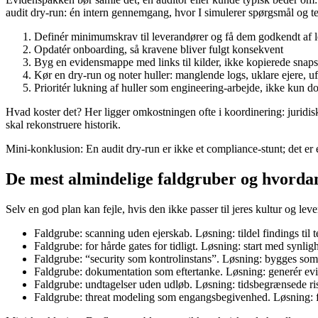
audit dry-run: én intern gennemgang, hvor I simulerer spørgsmål og te
Definér minimumskrav til leverandører og få dem godkendt af 
Opdatér onboarding, så kravene bliver fulgt konsekvent
Byg en evidensmappe med links til kilder, ikke kopierede snap
Kør en dry-run og noter huller: manglende logs, uklare ejere, u
Prioritér lukning af huller som engineering-arbejde, ikke kun 
Hvad koster det? Her ligger omkostningen ofte i koordinering: juridi
skal rekonstruere historik.
Mini-konklusion: En audit dry-run er ikke et compliance-stunt; det er en
De mest almindelige faldgruber og hvordan
Selv en god plan kan fejle, hvis den ikke passer til jeres kultur og le
Faldgrube: scanning uden ejerskab. Løsning: tildel findings til
Faldgrube: for hårde gates for tidligt. Løsning: start med synli
Faldgrube: “security som kontrolinstans”. Løsning: bygges so
Faldgrube: dokumentation som eftertanke. Løsning: generér evid
Faldgrube: undtagelser uden udløb. Løsning: tidsbegrænsede r
Faldgrube: threat modeling som engangsbegivenhed. Løsning: fas