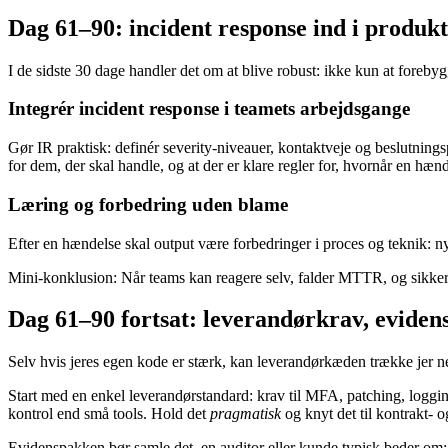
Dag 61–90: incident response ind i produkt
I de sidste 30 dage handler det om at blive robust: ikke kun at foreb
Integrér incident response i teamets arbejdsgange
Gør IR praktisk: definér severity-niveauer, kontaktveje og beslutnings
for dem, der skal handle, og at der er klare regler for, hvornår en hænd
Læring og forbedring uden blame
Efter en hændelse skal output være forbedringer i proces og teknik: nye
Mini-konklusion: Når teams kan reagere selv, falder MTTR, og sikkerh
Dag 61–90 fortsat: leverandørkrav, eviden
Selv hvis jeres egen kode er stærk, kan leverandørkæden trække jer ned
Start med en enkel leverandørstandard: krav til MFA, patching, logging
kontrol end små tools. Hold det
pragmatisk
og knyt det til kontrakt- 
Evidenspakken bør samle det, en auditor eller kunde typisk beder om