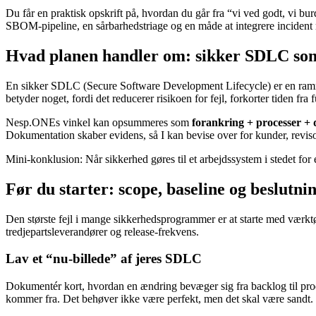
Du får en praktisk opskrift på, hvordan du går fra “vi ved godt, vi b
SBOM-pipeline, en sårbarhedstriage og en måde at integrere incident r
Hvad planen handler om: sikker SDLC som
En sikker SDLC (Secure Software Development Lifecycle) er en ramme fo
betyder noget, fordi det reducerer risikoen for fejl, forkorter tiden fr
Nesp.ONEs vinkel kan opsummeres som
forankring + processer +
Dokumentation skaber evidens, så I kan bevise over for kunder, revisore
Mini-konklusion: Når sikkerhed gøres til et arbejdssystem i stedet for et 
Før du starter: scope, baseline og beslutn
Den største fejl i mange sikkerhedsprogrammer er at starte med værktøj
tredjepartsleverandører og release-frekvens.
Lav et “nu-billede” af jeres SDLC
Dokumentér kort, hvordan en ændring bevæger sig fra backlog til produ
kommer fra. Det behøver ikke være perfekt, men det skal være sandt.