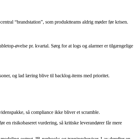
 central “brandstation”, som produktteams aldrig møder før krisen.
letop-øvelse pr. kvartal. Sørg for at logs og alarmer er tilgængelige
oner, og lad læring blive til backlog-items med prioritet.
evidenspakke, så compliance ikke bliver et scramble.
r en risikobaseret vurdering, så kritiske leverandører får mere
 modeling-output, IR-runbooks og træningsbeviser. Lav derefter en