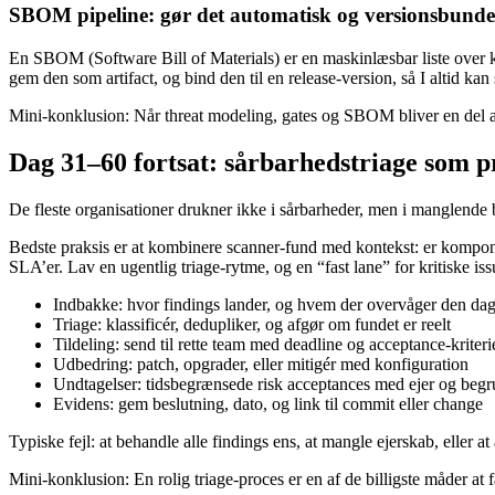
SBOM pipeline: gør det automatisk og versionsbunde
En SBOM (Software Bill of Materials) er en maskinlæsbar liste over 
gem den som artifact, og bind den til en release-version, så I altid ka
Mini-konklusion: Når threat modeling, gates og SBOM bliver en del af j
Dag 31–60 fortsat: sårbarhedstriage som p
De fleste organisationer drukner ikke i sårbarheder, men i manglende b
Bedste praksis er at kombinere scanner-fund med kontekst: er komponen
SLA’er. Lav en ugentlig triage-rytme, og en “fast lane” for kritiske iss
Indbakke: hvor findings lander, og hvem der overvåger den dag
Triage: klassificér, dedupliker, og afgør om fundet er reelt
Tildeling: send til rette team med deadline og acceptance-kriteri
Udbedring: patch, opgrader, eller mitigér med konfiguration
Undtagelser: tidsbegrænsede risk acceptances med ejer og begr
Evidens: gem beslutning, dato, og link til commit eller change
Typiske fejl: at behandle alle findings ens, at mangle ejerskab, eller 
Mini-konklusion: En rolig triage-proces er en af de billigste måder at 