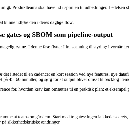
igt. Produktteams skal have tid i sprinten til udbedringer. Ledelsen ska
al kunne udføre den i deres daglige flow.
ase gates og SBOM som pipeline-output
entagelig rytme. I denne fase flytter I fra scanning til styring: hvornår 
ør det i stedet til en cadence: en kort session ved nye features, nye dat
et på 45–60 minutter, og sørg for at output bliver omsat til backlog-item
erence for, hvordan krav kan omsættes til en praktisk plan; et eksempel 
stramme at teams omgår dem. Start med to gates: ingen lækkede secrets,
 på sikkerhedskritiske ændringer.