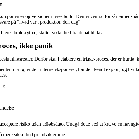
t
komponenter og versioner i jeres build. Den er central for sårbarheds
n svare på “hvad var i produktion den dag”.
eres build-rytme, skifter sikkerhed fra debat til data.
roces, ikke panik
eslutningsregler. Derfor skal I etablere en triage-proces, der er hurtig
ten i brug, er den interneteksponeret, har den kendt exploit, og hvilk
ues.
ligt
er
undelse
at acceptere risiko uden udløbsdato. Undgå dette ved at kræve en navngiv
få mere sikkerhed pr. udviklertime.