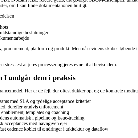
ster, om I kan finde dokumentationen hurtigt.
ledelsen
shots
fuldstændige beslutninger
dokumentarbejde
sk, procurement, platform og produkt. Men når evidens skabes løbende i
 stresstest af jeres processer og jeres evne til at bevise dem.
 I undgår dem i praksis
verancemodel. Her er de fejl, der oftest dukker op, og de konkrete modtr
 teams med SLA og tydelige acceptance-kriterier
ghed, derefter gradvis enforcement
m enablement, templates og coaching
ens automatisk i pipeline og issue-tracking
isk acceptances med navngiven ejer
t cadence koblet til ændringer i arkitektur og dataflow