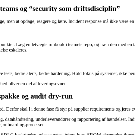
teams og “security som driftsdisciplin”
ygge, men at opdage, reagere og lære. Incident response må ikke være en
punkter. Læg en letvægts runbook i teamets repo, og træn den med en tab
else eskaleres.
 tests, bedre alerts, bedre hardening. Hold fokus på systemer, ikke pers
ed bliver en del af leveringsevnen.
spakke og audit dry-run
. Derfor skal I i denne fase få styr på supplier requirements og jeres 
, datahåndtering, underleverandører og rapportering af hændelser. Indfø
og onboarding-processen.
: SDLC-beskrivelse, release gates, triage-logs, SBOM-eksempler, threat