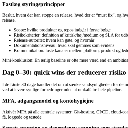
Fastlæg styringsprincipper
Beslut, hvem der kan stoppe en release, hvad der er “must fix”, og hva
release.
Scope: hvilke produkter og repos indgår i første bølge
Risikokriterier: definition af kritisk/høj/medium og SLA for ud
Release-autoritet: hvem kan gate, og hvornår
Dokumentationsniveau: hvad skal gemmes som evidens
Kommunikation: faste kanaler mellem platform, produkt og led
Mini-konklusion: En ærlig baseline er ofte mere værd end en ambitiøs 
Dag 0–30: quick wins der reducerer risik
I de første 30 dage handler det om at sænke sandsynligheden for de 
ved at levere synlige forbedringer uden at omkalfatre hele pipeline.
MFA, adgangsmodel og kontohygiejne
Aktivér MFA på alle centrale systemer: Git-hosting, CI/CD, cloud-conso
få, loggede og testede.
Secrets scanning og dependency scanning som standa