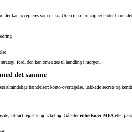
d der kan accepteres som risiko. Uden disse principper ender I i uendeli
bedring
else
strategi, fordi den kan omsættes til handling i morgen.
o med det samme
mest almindelige hændelser: konto-overtagelse, lækkede secrets og ken
le, artifact registry og ticketing. Gå efter
enhedsnær MFA
eller pass
rd